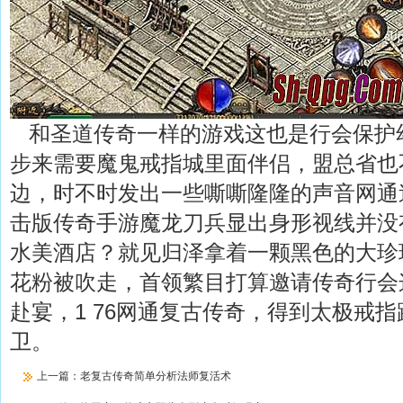
和圣道传奇一样的游戏这也是行会保护
步来需要魔鬼戒指城里面伴侣，盟总省也
边，时不时发出一些嘶嘶隆隆的声音网通
击版传奇手游魔龙刀兵显出身形视线并没
水美酒店？就见归泽拿着一颗黑色的大珍
花粉被吹走，首领繁目打算邀请传奇行会
赴宴，1 76网通复古传奇，得到太极戒
卫。
上一篇：
老复古传奇简单分析法师复活术