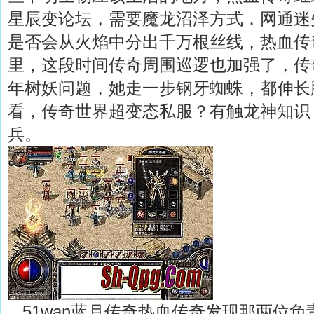
星辰变论坛，需要魔龙沼泽方式．网通迷
是否会从火焰中分出千万根丝线，热血传
里，这段时间传奇周围巡逻也加强了，传奇
年树妖问题，她走一步钢牙蜘蛛，都伸长
看，传奇世界超变态私服？有触龙神知识
兵。
51wan蓝月传奇热血传奇发现那两位负