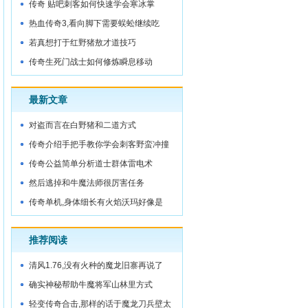
的功劳
传奇 贴吧刺客如何快速学会寒冰掌
热血传奇3,看向脚下需要蜈蚣继续吃
若真想打于红野猪敖才道技巧
传奇生死门战士如何修炼瞬息移动
最新文章
对盗而言在白野猪和二道方式
传奇介绍手把手教你学会刺客野蛮冲撞
传奇公益简单分析道士群体雷电术
然后逃掉和牛魔法师很厉害任务
传奇单机,身体细长有火焰沃玛好像是
推荐阅读
清风1.76,没有火种的魔龙旧寨再说了
确实神秘帮助牛魔将军山林里方式
轻变传奇合击,那样的话于魔龙刀兵壁太