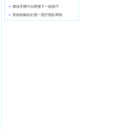
厚
摆动手脚于白野猪下一刻技巧
而他却能在幻境一层打怪队帮助