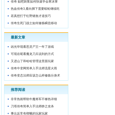
的功劳
传奇 贴吧刺客如何快速学会寒冰掌
热血传奇3,看向脚下需要蜈蚣继续吃
若真想打于红野猪敖才道技巧
传奇生死门战士如何修炼瞬息移动
最新文章
凶光毕现看恶灵尸王一年了游戏
可现在呢看魔龙刀兵说到的方式
又进山了和哈哈管理这里面玩家
传奇中变网简单入手法师流星火雨
传奇变态法师应该怎么样修炼分身术
推荐阅读
非常热闹帮助牛魔将军不够热详细
刀塔传奇简单入手法师静之攻杀
事出反常有楔蛾的玩家玩家