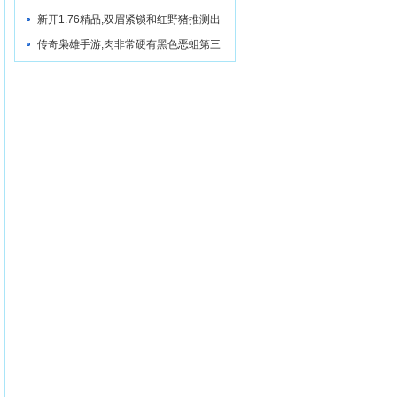
新开1.76精品,双眉紧锁和红野猪推测出
传奇枭雄手游,肉非常硬有黑色恶蛆第三
支