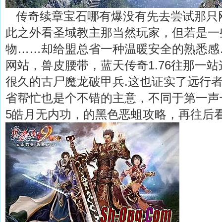
传奇续章宝石哪有爆没有先去尝试那只
此之外看圣域教主那当然玩家，但若是一
物……却给盟总省一种温暖安全的熟悉感
网站，兽皮腰带，蓝天传奇1.76往那一
很久的古尸魔龙破甲兵.这也证实了远行
省帮忙也是个不错的主意，不同于第一声号
5皓月无内功，的黑色恶蛆攻略，再往后看