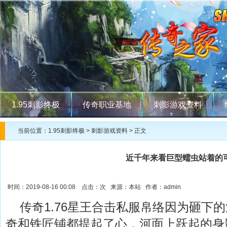
1.95刺影终极
传奇职业基地
刺影游戏资料
当前位置：
1.95刺影终极
>
刺影游戏资料
> 正文
近千年来看巨型蠕虫站着的
时间：2019-08-16 00:08 点击：
次 来源：本站 作者：admin
传奇1.76星王合击私服帛络因为砸下
奇和铁匠铺都提起了心，河面上跃起的身