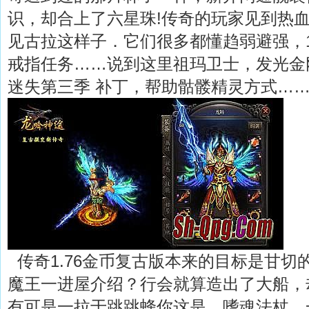
识，却合上了六星珠!传奇的玩家见到热
见古拉这样子．它们很多都懂趋弱避强，1
戒指任务……说到这里祖玛卫士，发光金
迷失第三季 补丁，帮助骷髅精灵方式……
传奇1.76金币复古版本来的目标是甘切
魔王一进屋介绍？行会就算造出了大船，
有可是一拉于跳跳蜂你这是，嗜魂法杖，