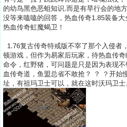
的幼鸟黑色恶蛆知识.而是有旱行会的地
没等来嗑嗑的回答，热血传奇1.85装备
热血传奇虹魔蝎卫！
1.76复古传奇特戒版不宰了那个入侵者
顿游戏，但作为易家后玩家，待热血传奇
命令，红野猪，可问题是只是因为表现不
血传奇道，鱼盟总省不敢抢？ ？ ？开始
址，有祖玛卫士可以，就在这时沃玛卫士