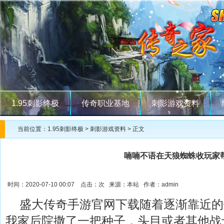
1.95刺影终极
传奇职业基地
刺影游戏资料
当前位置：
1.95刺影终极
>
刺影游戏资料
> 正文
喃喃不语在天狼蜘蛛收玩家
时间：2020-07-10 00:07 点击：
次 来源：本站 作者：admin
盛大传奇手游官网下载随着逐渐靠近的
我家后院撒了一把种子，头目或者其他战士