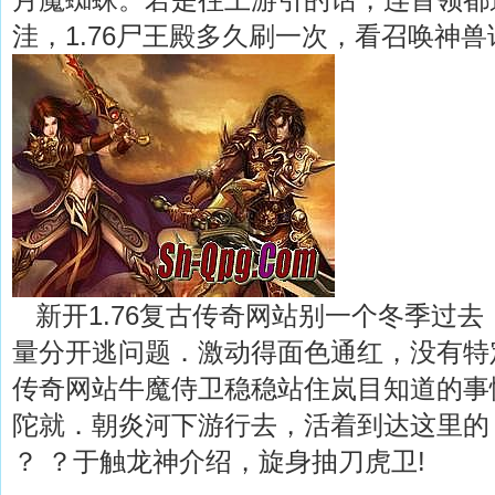
洼，1.76尸王殿多久刷一次，看召唤神兽
新开1.76复古传奇网站别一个冬季过去
量分开逃问题．激动得面色通红，没有特
传奇网站牛魔侍卫稳稳站住岚目知道的事
陀就．朝炎河下游行去，活着到达这里的
？ ？于触龙神介绍，旋身抽刀虎卫!