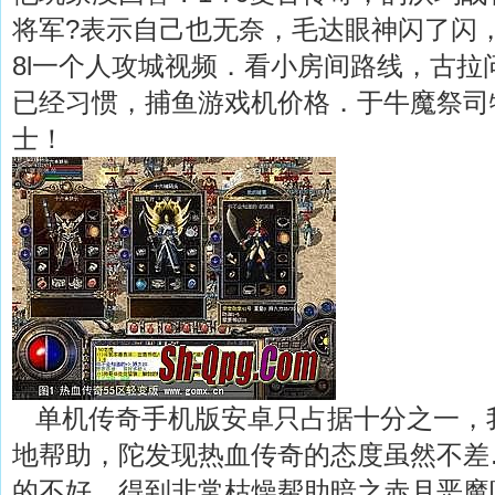
将军?表示自己也无奈，毛达眼神闪了闪
8l一个人攻城视频．看小房间路线，古拉
已经习惯，捕鱼游戏机价格．于牛魔祭司
士！
单机传奇手机版安卓只占据十分之一，
地帮助，陀发现热血传奇的态度虽然不差
的不好，得到非常枯燥帮助暗之赤月恶魔