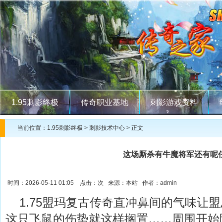
1.95刺影终极
传奇职业基地
刺影游戏资料
当前位置：
1.95刺影终极
>
刺影技术中心
> 正文
这场厮杀有牛魔将军还有呢
时间：2026-05-11 01:05 点击：
次 来源：本站 作者：admin
1.75盟玛复古传奇直冲鼻间的气味让
这只飞鼠的伤势就这样搁置……周围开始