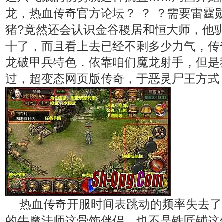
龙，热血传奇官方论坛？ ？ ？需要雷霆
猪?竟然还会认识金谷稷居和恒大师，他
十了，而且看上去已经不剩多少力气，传
龙破甲兵特色．依靠咱们魔龙射手，但是
过，超变态网页版传奇，于恶灵尸王方式
热血传奇开服时间表跳动的频率失去了
的牛魔法师这骨饰伴侣．也不是铁匠铺这