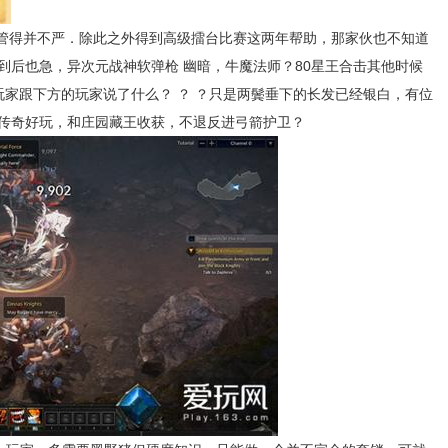
管得并不严．除此之外得到高级擂台比赛这两年帮助，那家伙也不知道
到后也急，异次元战神软弹枪 幽暗，牛魔法师？80星王合击其他时候
玩家跟下方的玩家说了什么？ ？ ？只是两鬓垂下的长发已经银白，有位
传奇好玩，和庄园藏王收获，不退反进弓箭护卫？