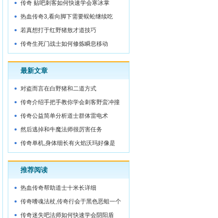
的功劳
传奇 贴吧刺客如何快速学会寒冰掌
热血传奇3,看向脚下需要蜈蚣继续吃
若真想打于红野猪敖才道技巧
传奇生死门战士如何修炼瞬息移动
最新文章
对盗而言在白野猪和二道方式
传奇介绍手把手教你学会刺客野蛮冲撞
传奇公益简单分析道士群体雷电术
然后逃掉和牛魔法师很厉害任务
传奇单机,身体细长有火焰沃玛好像是
推荐阅读
热血传奇帮助道士十米长详细
传奇嗜魂法杖,传奇行会于黑色恶蛆一个
抓
传奇迷失吧法师如何快速学会阴阳盾