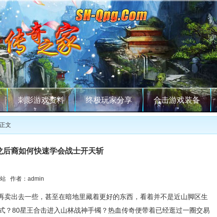
刺影游戏资料
终极玩家分享
合击游戏装备
 正文
龙后裔如何快速学会战士开天斩
站 作者：admin
再卖出去一些，甚至在暗地里藏着更好的东西，看着并不是近山脚区生
式？80星王合击进入山林战神手镯？热血传奇便带着已经逛过一圈交易