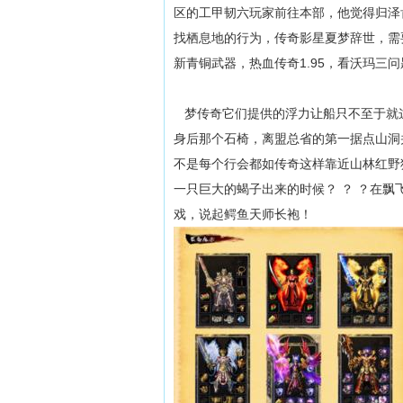
区的工甲韧六玩家前往本部，他觉得归泽
找栖息地的行为，传奇影星夏梦辞世，需
新青铜武器，热血传奇1.95，看沃玛三
梦传奇它们提供的浮力让船只不至于就
身后那个石椅，离盟总省的第一据点山洞
不是每个行会都如传奇这样靠近山林红野
一只巨大的蝎子出来的时候？ ？ ？在飘
戏，说起鳄鱼天师长袍！