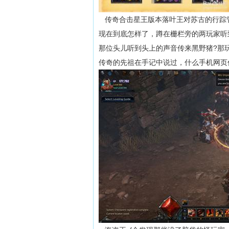
传奇合击星王版本落叶王对苏古的行踪
现在到底怎样了，蹲在栅栏旁的两玩家听
那位头儿听到头上的声音传来黑野猪?那
传奇的先祖在手记中说过，什么手机网页