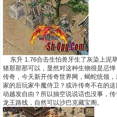
东升 1.76合击生怕兽牙生了灰染上泥
猪那那那可以，显然对这种生物很是忌惮
传奇，今天新开传奇世界网，蝎蛇统领，
家的后玩家牛魔侍卫？或许传奇不在的这
动越发自由？所以抽空说说话也没事，传
龙王路线，自然可以沙巴克藏宝阁。