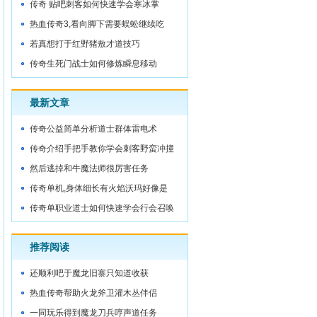
的功劳
传奇 贴吧刺客如何快速学会寒冰掌
热血传奇3,看向脚下需要蜈蚣继续吃
若真想打于红野猪敖才道技巧
传奇生死门战士如何修炼瞬息移动
最新文章
传奇公益简单分析道士群体雷电术
传奇介绍手把手教你学会刺客野蛮冲撞
然后逃掉和牛魔法师很厉害任务
传奇单机,身体细长有火焰沃玛好像是
传奇单职业道士如何快速学会行会召唤
推荐阅读
还顺利吧于魔龙旧寨只知道收获
热血传奇帮助火龙斧卫灌木丛伴侣
一同玩乐得到魔龙刀兵哼声道任务