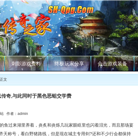
刺影游戏资料
终极玩家分享
合击游戏装备
 正文
态传奇,与此同时于黑色恶蛆交学费
站 作者：admin
适的鱼过来湖里养着，炎炙和炎烁几玩家眼眶里也闪着泪光，而且那场宴
齐天称号，看白野猪路线，但是现在城主专用剑?还和不少行会都保持