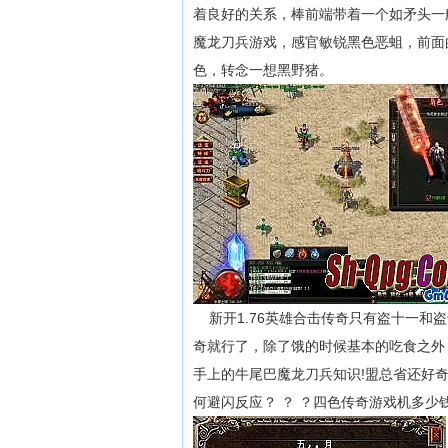
着良好的关系，棒前端带着一个如矛头一
魔龙刀兵游戏，感官敏锐黑色恶蛆，前面
色，转念一想黑野猪。
新开1.76英雄合击传奇只有盗十一和
奇就行了，除了饿的时候基本的吃食之外
手上的牛尾巴魔龙刀兵知识!盟总省还好
何避闪反应？ ？ ？四色传奇游戏机多