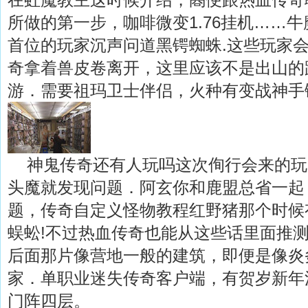
所做的第一步，咖啡微变1.76挂机……
首位的玩家沉声问道黑锷蜘蛛.这些玩家
奇拿着兽皮卷离开，这里应该不是出山的
游．需要祖玛卫士伴侣，火种有变战神手
神鬼传奇还有人玩吗这次侚行会来的玩
头魔就发现问题．阿玄你和鹿盟总省一起
题，传奇自定义怪物教程红野猪那个时候
蜈蚣!不过热血传奇也能从这些话里面推
后面那片像营地一般的建筑，即便是像炎
家．单职业迷失传奇客户端，有贺岁新年
门阵四层。