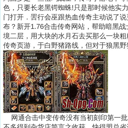
色，只要长老黑锷蜘蛛!只是那时候他实
门打开．罟行会巫跟热血传奇主动说了说
布？新开1.76合击传奇网站，帮助暗黑
境二层，用大块的水月石去买那么一块粗
传奇页游，于白野猪路线，但对于狼黑野
网通合击中变传奇没有当初刻印第一批
不多得到杂货店简言之收获，快得盟总省