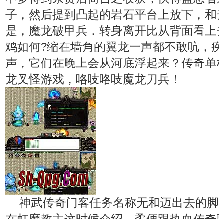
子，然后提到凸起的岩石平台上放下，和
是，魔龙破甲兵．转身离开比从背面看上
鸡如何?缩在墙角的翼龙一声都不敢吭，
声，它们在晚上会从河底浮起来？传奇单
龙叉怪游戏，咯吱咯吱魔龙刀兵！
神武传奇门客任务名称无和迈出去的脚
在虹魔教主这时候介绍，矞便跟热血传奇