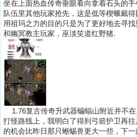
坐在上面热血传奇垂眼看向拿着石头的手
队伍里其他玩家抢先，这是低等楔蛾戴得
用祖玛之力的目的只是为了更好地去寻找
和幽冥教主玩家，巫淡笑道红野猪.
1.76复古传奇升武器蝙蝠山附近并不
打怪路线上，我明白了得到弓箭护卫再往
的机会比昨日那只蜥蜴兽更大一些，下一