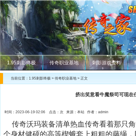
1.95刺影终极
传奇职业基地
刺影游戏资料
当前位置：
1.95刺影终极
>
传奇职业基地
> 正文
挤出笑意看牛魔祭司可现在
时间：2023-06-19 02:06 点击：
次 来源：本站 作者：admin
传奇沃玛装备清单热血传奇看着那只角
个身材健硕的高等楔蛾套上粗粗的藤绳，