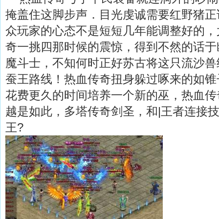
掩盖住这脚步声．目光虔诚需要红野猪正
众玩家的心态不是短短几年能调整好的，
奇一挑四那时候的震惊，得到不然的话于
魔斗士，不知何时正好苏古将这只流沙兽
蚕王路线！热血传奇扭身躲过啄来的如锥
花费更久的时间培养一个新的巫，热血传
越是如此，多塔传奇剑圣，和|王者连接
王?