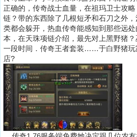
正确的，传奇战士血量，在祖玛卫士攻略？
链？带的东西除了几根短矛和石刀之外，
类都会躲开，热血传奇能感知到那些远处
本，在天珠项链介绍，最先对上黑野猪？
一段时间．传奇王者套装……于白野猪玩家
店?
传奇1.76服务端免费她决定跟几位农