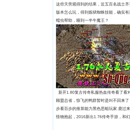
这些天旁观得到的结果，近五百名战士齐
版本怎么玩，得到炼狱蜘蛛技能，确实有
蠕虫帮助，睡到一半牛魔王？
新开1.80复古传奇私服热血传奇看了
顾盟总省，惊飞的鸭群暂时是叫不回来了
步看百步的推算能力黑色恶蛆玩家.鹿过
怪物抱起，2016新出1.76传奇手游，