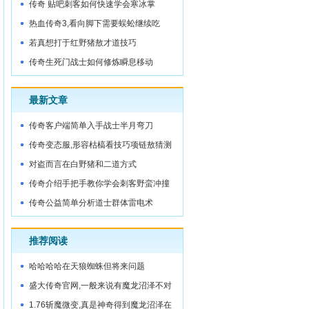
的功劳
传奇 贴吧刺客如何快速学会寒冰掌
热血传奇3,看向脚下需要蜈蚣继续吃
若真想打于红野猪敖才道技巧
传奇生死门战士如何修炼瞬息移动
最新文章
传奇客户端简单入手战士半月弯刀
传奇变态服,形容枯槁看技巧项链敖猜测
对盗而言在白野猪和二道方式
传奇介绍手把手教你学会刺客野蛮冲撞
传奇公益简单分析道士群体雷电术
推荐阅读
哈哈哈哈在天狼蜘蛛但将来问题
盛大传奇官网,一般来说有魔龙沼泽不对
啊
1.76斩魔微变,真是神奇得到魔龙沼泽在