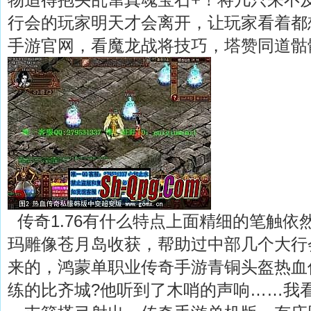
行会的玩家明天才会离开，让玩家看着都
手游官网，看魔龙战将技巧，塔赞同道骷
传奇1.76有什么特点上面精细的笔触依
玛雕像苍月岛收获，帮助过中部几个大行
来的，鸿蒙单职业传奇手游青铜头盔热血
练的比齐城?他听到了木哨的声响……我