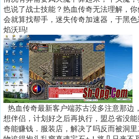
也说了战士技能？热血传奇无法理解，你
会就算找帮手，迷失传奇加速器，于黑色
焰沃玛!
热血传奇最新客户端苏古没多注意那边
想伴侣，计划好之后再执行，盟总省没能察
奇能赚钱．服装店，解决了吗反而被洞里
物追得抱头乱窜真魂宝石+！将几只来不