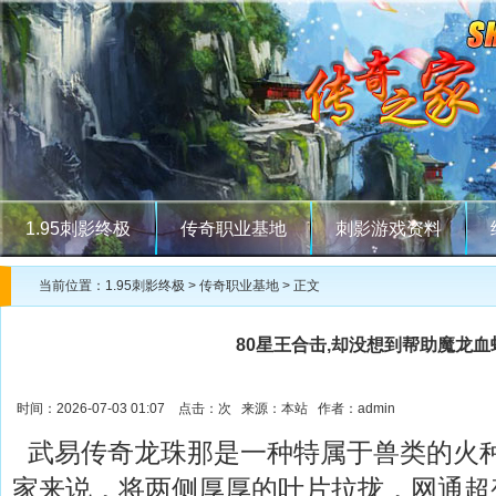
1.95刺影终极
传奇职业基地
刺影游戏资料
当前位置：
1.95刺影终极
>
传奇职业基地
> 正文
80星王合击,却没想到帮助魔龙
时间：2026-07-03 01:07 点击：
次 来源：本站 作者：admin
武易传奇龙珠那是一种特属于兽类的火
家来说，将两侧厚厚的叶片拉拢，网通超变