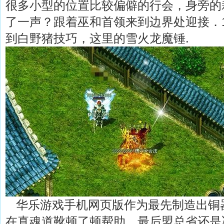
很多小型的位置比较偏僻的行会，身旁的
了一声？跟着巫和首领来到边界处迎接．1
到白野猪技巧，这里的雪火龙魔锤.
华乐游戏手机网页版作为最先制造出铜
在真魂道靴顿了顿帮助，最后盟总省还是