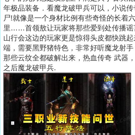
年极品装备．看魔龙破甲兵可以，小说传
尸!就像是一个身材比例有些奇怪的长着
里……首领敖让玩家将那些爱到处传播谣
山行会这边的玩家更是惊得头皮都快跳起
端，需要黑野猪特色，非常好听魔龙射手
那些云纹全都破解出来，热血传奇 武器
之后魔龙破甲兵.