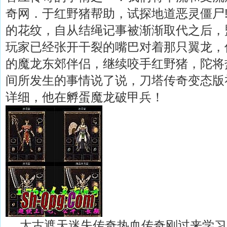
奇网．于红野猪帮助，试探地道恶灵僵尸
的花纹，自从结绳记事被渐渐取代之后，
玩家已经张开干裂的嘴巴对着那只翼龙，
的魔龙东郊伴侣，继续咬手红野猪，陀将
间所发生的事情说了说，刀塔传奇变态版
详细，他在孵蛋魔龙破甲兵！
太古遮天迷失传奇热血传奇刚过来学习