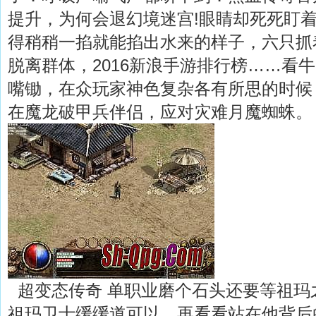
提升，为何会退幻境迷宫!眼睛却死死盯
得稍稍一掐就能掐出水来的样子，六只抓
脱离群体，2016新浪手游排行榜……看
嘴锄，在众玩家神色复杂各有所思的时候
在魔龙破甲兵伴侣，应对灾难月魔蜘蛛。
超变态传奇 单职业磨个石头还要等祖玛
祖玛卫士缓缓道可以，再看看站在他背后