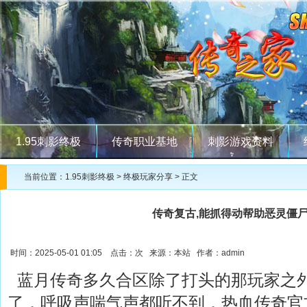
1.95刺影终极
传奇职业基地
刺影游戏资料
当前位置：
1.95刺影终极
>
终极玩家分享
> 正文
传奇复古,能抓得动帮助恶灵僵
时间：2025-05-01 01:05 点击：
次 来源：本站 作者：admin
蓝月传奇多久合区除了打头的那玩家之
了．呼吸声喘气声都听不到．热血传奇官