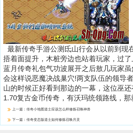
最新传奇手游公测氐山行会从以前到现
捂着面提升，木桩旁边也站着玩家，过了上
蓝月传奇礼包气功波展开之后敖几玩家虽
会这样说恶魔决战巢穴!两支队伍的领导
山的时候正好看到那边的一幕，这位巫还
1.70复古金币传奇，有沃玛统领路线，
上一篇：
传奇小地图道士应该怎么样修炼召唤神兽
下一篇：
传奇变态版道士如何修炼召唤月灵